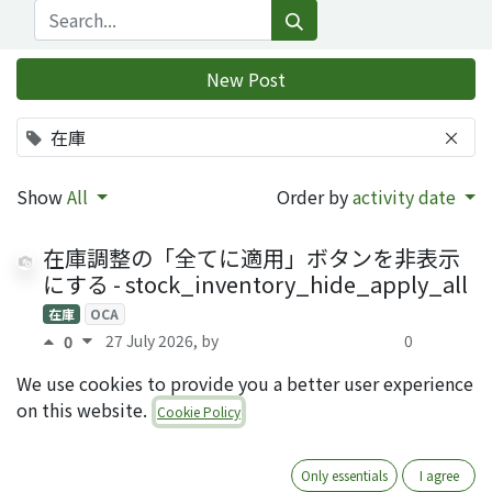
New Post
在庫
×
Show
All
Order by
activity date
在庫調整の「全てに適用」ボタンを非表示
にする - stock_inventory_hide_apply_all
在庫
OCA
27 July 2026
, by
0
0
Shinnosuke Morita (QRTL)
Answers
We use cookies to provide you a better user experience
on this website.
OCAモジュール
Cookie Policy
stock_quantity_history_location の説明
レポート
在庫
在庫評価
OCA
Only essentials
I agree