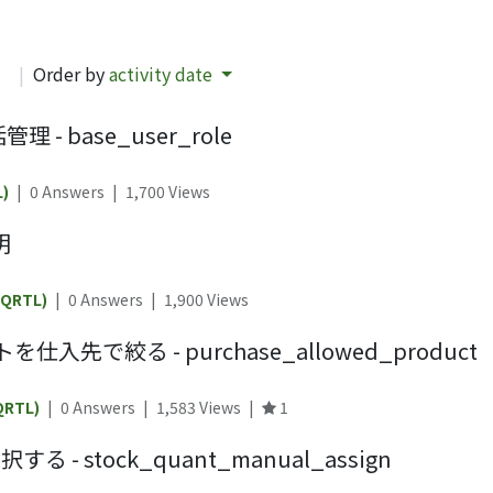
d
|
Order by
activity date
 base_user_role
L)
|
0 Answers
|
1,700
Views
明
(QRTL)
|
0 Answers
|
1,900
Views
で絞る - purchase_allowed_product
QRTL)
|
0 Answers
|
1,583
Views
|
1
 stock_quant_manual_assign