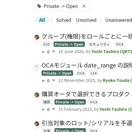
Private -> Open
×
All
|
Solved
Unsolved
|
Unanswere
グループ(権限)をロールごとに一括管理 -
V10
Private -> Open
セキュリティ
OCA
16 June 2026
, by
Yoshi Tashiro (QRT
0
OCAモジュール date_range の説
Private -> Open
OCA
v14
12 November 2025
, by
Ryoko Tsuda 
0
購買オーダで選択できるプロダクトを仕入先
購買
Private -> Open
OCA
15 February 2025
, by
Yoshi Tashiro (
0
引当対象のロット/シリアルを手選択する -
在庫
Private -> Open
OCA