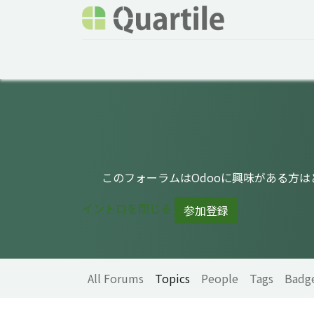
Home
Services
About Quartile
Odoo
このフォーラムはOdooに興味がある方
イントロを閉じる
参加登録
All Forums
Topics
People
Tags
Badg