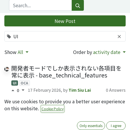
New Post
UI
×
Show
All
Order by
activity date
開発者モードでしか表示されない各項目を
常に表示 - base_technical_features
UI
OCA
17 February 2026
, by
Tim Siu Lai
0 Answers
0
We use cookies to provide you a better user experience
任意の画面(フォーム)に自在にバナーメッセ
on this website.
ージを表示 - web_form_banner
Cookie Policy
UI
OCA
ユーザビリティ
15 October 2025
, by
0
0
Only essentials
I agree