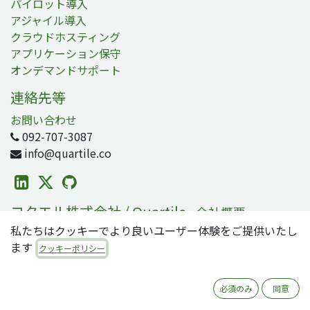
パイロット導入
アジャイル導入
クラウドホスティング
アプリケーション保守
オンデマンドサポート
連絡先等
お問い合わせ
092-707-3087
info@quartile.co
コタエル株式会社 / Quartile
-
会社概要
私たちはクッキーでより良いユーザー体験をご提供いたし
コタエルは日本および世界各地のお客様のOdoo導入を支
ます
援しています。
クッキーポリシー
Odooは2800万人のユーザが利用する、世界で最も人気の
必須のみ
同意
オープンソースビジネスアプリ/ERPスイートです。零細・