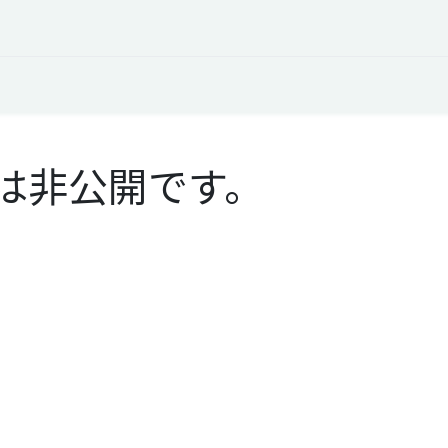
オープントーク
お役立ち情報
コタエルでの仕事
は非公開です。