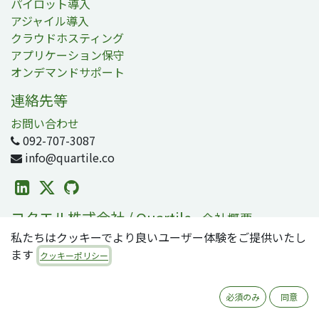
パイロット導入
アジャイル導入
クラウドホスティング
アプリケーション保守
オンデマンドサポート
連絡先等
お問い合わせ
092-707-3087
info@quartile.co
コタエル株式会社 / Quartile
-
会社概要
私たちはクッキーでより良いユーザー体験をご提供いたし
コタエルは日本および世界各地のお客様のOdoo導入を支
ます
援しています。
クッキーポリシー
Odooは2800万人のユーザが利用する、世界で最も人気の
必須のみ
同意
オープンソースビジネスアプリ/ERPスイートです。零細・