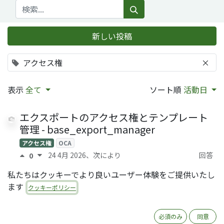
新しい投稿
アクセス権
×
表示
全て
ソート順
活動日
エクスポートのアクセス権とテンプレート
管理 - base_export_manager
アクセス権
OCA
24 4月 2026
、次により
回答
0
Sanami Koshita (QRTL)
0
私たちはクッキーでより良いユーザー体験をご提供いたし
ます
スーパーユーザへのログイン
クッキーポリシー
アクセス権
セキュリティ
8 1月 2025
、次により
回答
0
必須のみ
同意