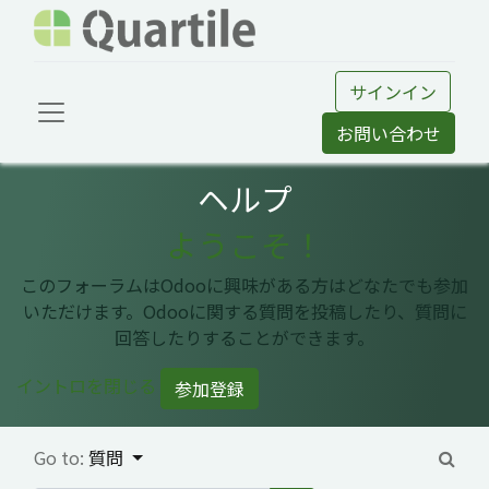
サインイン
お問い合わせ
ヘルプ
ようこそ！
このフォーラムはOdooに興味がある方はどなたでも参加
いただけます。Odooに関する質問を投稿したり、質問に
回答したりすることができます。
イントロを閉じる
参加登録
Go to:
質問