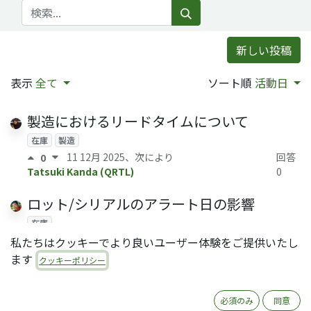
新しい投稿
表示
全て
ソート順
活動日
製造におけるリードタイムについて
在庫
製造
11 12月 2025
、次により
回答
0
Tatsuki Kanda (QRTL)
0
ロット/シリアルのアラート日の影響
在庫
5 12月 2025
、次により
Yoshi Tashiro (QRTL)
回答0
0
私たちはクッキーでより良いユーザー体験をご提供いたし
ます
クッキーポリシー
全銀フォーマットの振込データ生成
会計
日本ローカリゼーション
必須のみ
同意
20 11月 2025
、次により
Ryoko Tsuda (QRTL)
回答0
0