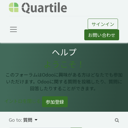
サインイン
お問い合わせ
ヘルプ
ようこそ！
このフォーラムはOdooに興味がある方はどなたでも参加
いただけます。Odooに関する質問を投稿したり、質問に
回答したりすることができます。
イントロを閉じる
参加登録
Go to:
質問