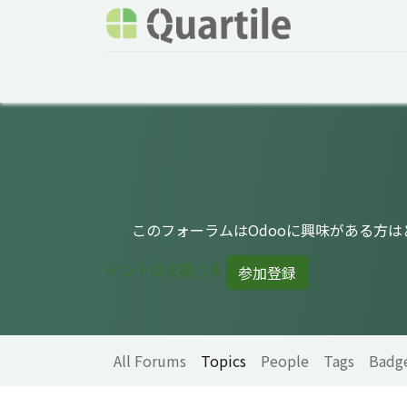
Home
Services
About Quartile
Odoo
このフォーラムはOdooに興味がある方
イントロを閉じる
参加登録
All Forums
Topics
People
Tags
Badg