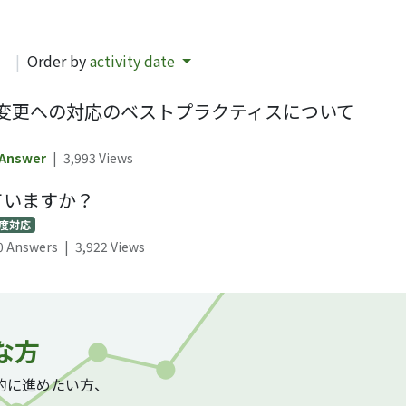
d
|
Order by
activity date
変更への対応のベストプラクティスについて
 Answer
|
3,993
Views
ていますか？
度対応
0 Answers
|
3,922
Views
な方
質的に進めたい方、