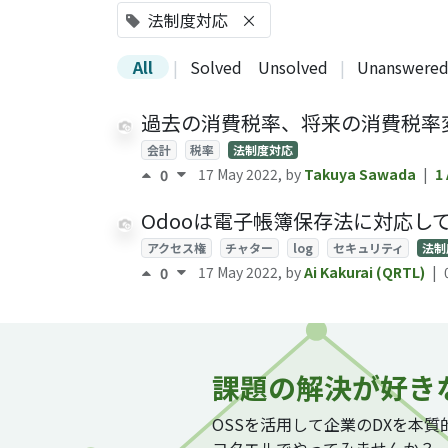
法制度対応
×
All
|
Solved
Unsolved
|
Unanswere
過去の消費税率、将来の消費税率
会計
税率
法制度対応
17 May 2022
, by
Takuya Sawada
|
1
0
Odooは電子帳簿保存法に対応し
アクセス権
チャター
log
セキュリティ
法制
17 May 2022
, by
Ai Kakurai (QRTL)
|
0
課題の解決が好き
OSSを活用して企業のDXを本