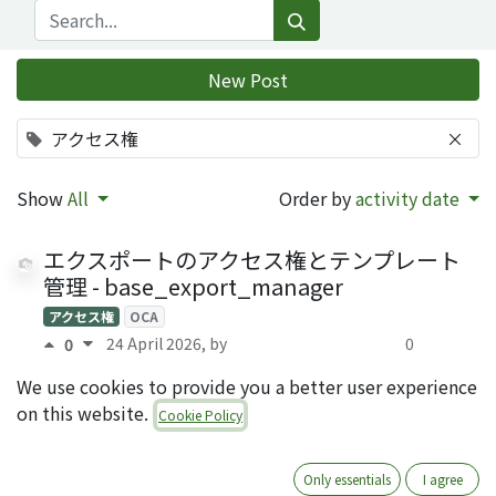
New Post
アクセス権
×
Show
All
Order by
activity date
エクスポートのアクセス権とテンプレート
管理 - base_export_manager
アクセス権
OCA
24 April 2026
, by
0
0
Sanami Koshita (QRTL)
Answers
We use cookies to provide you a better user experience
on this website.
スーパーユーザへのログイン
Cookie Policy
アクセス権
セキュリティ
8 January 2025
, by
0
0
Only essentials
I agree