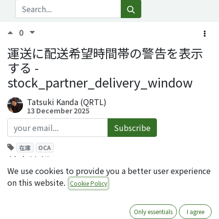
0
運送に配送希望時間帯の警告を表示
する -
stock_partner_delivery_window
Tatsuki Kanda (QRTL)
13 December 2025
Subscribe
在庫
OCA
基本情報
We use cookies to provide you a better user experience
モジュール名 ：stock_partner_delivery_window
on this website.
Cookie Policy
ライセンス ：AGPL-3
オーサー ：Camptocamp, ACSONE
SA/NV, BCIM
Only essentials
I agree