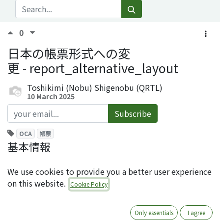
0
日本の帳票形式への変
更 - report_alternative_layout
Toshikimi (Nobu) Shigenobu (QRTL)
10 March 2025
Subscribe
OCA
帳票
基本情報
モジュール名: report_alternative_layout
We use cookies to provide you a better user experience
ライセンス: AGPL-3
on this website.
Cookie Policy
オーサー: Quartile
レポジトリ:
https://github.com/OCA/l10n-japan
利用可能バージョン (2025年3月時点): 16.0
Only essentials
I agree