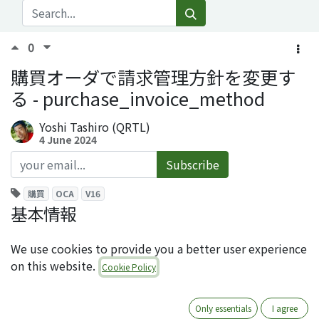
0
購買オーダで請求管理方針を変更す
る - purchase_invoice_method
Yoshi Tashiro (QRTL)
4 June 2024
Subscribe
購買
OCA
V16
基本情報
モジュール名：purchase_invoice_method
We use cookies to provide you a better user experience
ライセンス：AGPLv3
on this website.
Cookie Policy
オーサー：CreuBlanca
レポジトリ：
https://github.com/OCA/purchase-
workflow
Only essentials
I agree