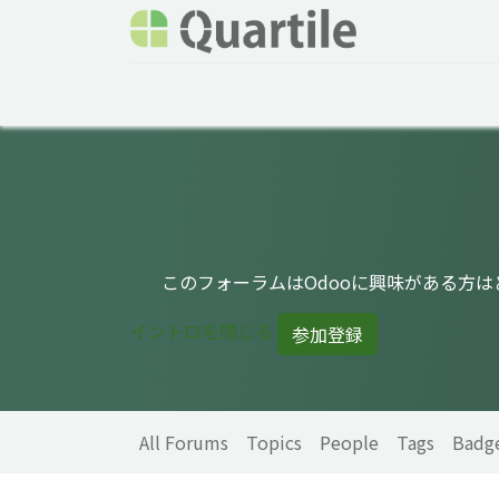
Home
Services
About Quartile
Odoo
このフォーラムはOdooに興味がある方
イントロを閉じる
参加登録
All Forums
Topics
People
Tags
Badg