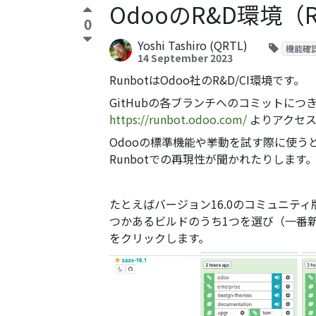
OdooのR&D環境（
0
Yoshi Tashiro (QRTL)
機能確
14 September 2023
RunbotはOdoo社のR&D/CI環境です。
GitHubの各ブランチへのコミットにつ
https://runbot.odoo.com/
よりアクセス
Odooの標準機能や挙動を試す際に使う
Runbotでの再現性が聞かれたりします
たとえばバージョン16.0のコミュニテ
つかあるビルドのうち1つを選び（一番新
をクリックします。