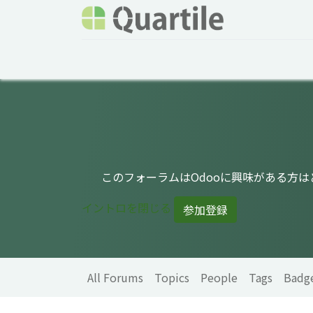
Home
Services
About Quartile
Odoo
このフォーラムはOdooに興味がある方
イントロを閉じる
参加登録
All Forums
Topics
People
Tags
Badg