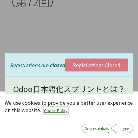
（第72回）
Registrations are
closed
Registrations Closed
Odoo日本語化スプリントとは？
We use cookies to provide you a better user experience
オープンソースERP Odooの日本語化は、現状コミュ
on this website.
Cookie Policy
ニティ有志の活動に依存しています。コミュニティ活
動にはいろいろありますが、中でもOdooの日本語化
は、日本のほとんどのOdooユーザがメリットを享受
Only essentials
I agree
できる、大変有意義な活動で、誰でも参加可能です。