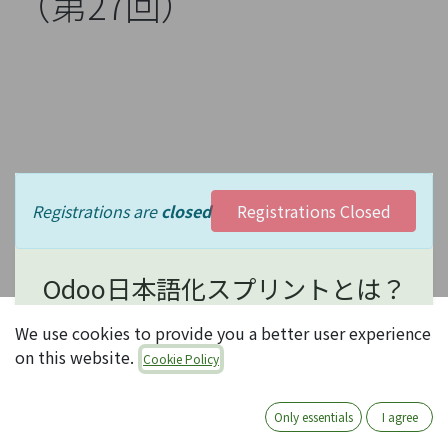
（第27回）
Registrations are
closed
Registrations Closed
Odoo日本語化スプリントとは？
We use cookies to provide you a better user experience
オープンソースERP Odooの日本語化は、現状コミュ
on this website.
Cookie Policy
ニティ有志の活動に依存しています。コミュニティ活
動にはいろいろありますが、中でもOdooの日本語化
は、日本のほとんどのOdooユーザがメリットを享受
Only essentials
I agree
できる、大変有意義な活動で、誰でも参加可能です。