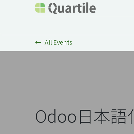
Home
Services
About Quartile
Odoo
All Events
Odoo日本