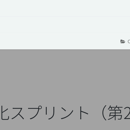
 Overview
Events
Useful Information
Working at Qua
語化スプリント（第