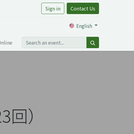
Sign in
Contact Us
rtile
English
Online
23回）