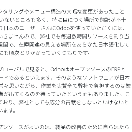
ファクタリングやメニュー構造の大幅な変更があったこと
ていないところも多く、特に目につく場所で翻訳が不十
り日本のユーザーさんにOdooを使っていただくには、
いきませんので、弊社でも毎週数時間リソースを割り当
週間で、在庫関連の見える場所をあらかた日本語化して
にも順次とりかかっていくつもりです。
ローバルで見ると、OdooはオープンソースのERPと
ードであるといえます。そのようなソフトウェアが日本
常々思いながら、作業を実質全て弊社で負担するのは厳
者が出てくるのを待っていたという面もありました。こ
ており、弊社としても応分の貢献をしないといけないと
います。
プンソースがよいのは、製品の改善のために自らはたら