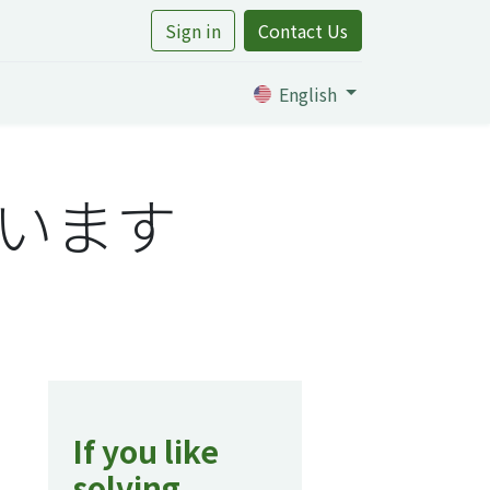
Sign in
Contact Us
rtile
English
ています
If you like
solving