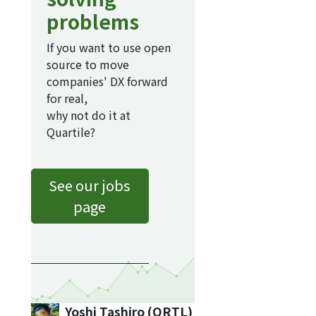
problems
If you want to use open
source to move
companies' DX forward
for real,
why not do it at
Quartile?
See our jobs
page
Yoshi Tashiro (QRTL)