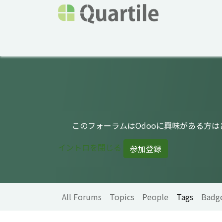
Home
Services
About Quartile
Odoo
このフォーラムはOdooに興味がある方
イントロを閉じる
参加登録
All Forums
Topics
People
Tags
Badg