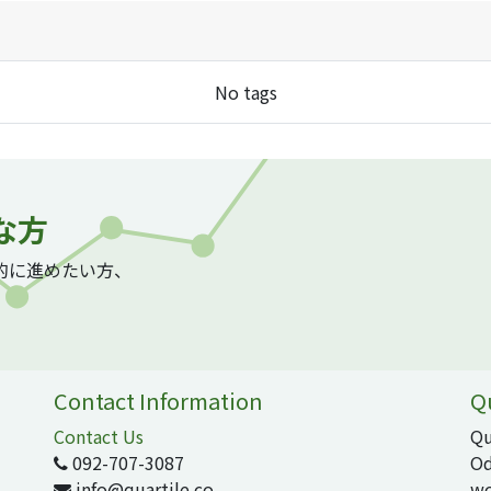
No tags
な方
質的に進めたい方、
Contact Information
Q
Contact Us
Qu
092-707-3087
Od
info@quartile.co
wo