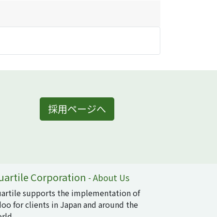
採用ページへ
uartile Corporation
-
About Us
artile supports the implementation of
oo for clients in Japan and around the
rld.