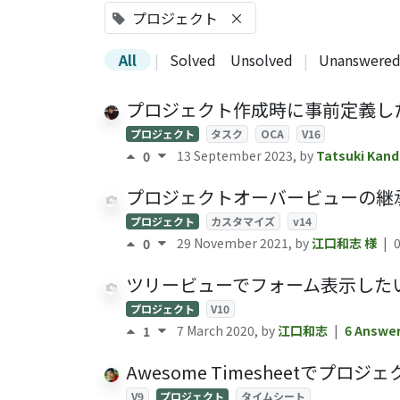
プロジェクト
×
All
|
Solved
Unsolved
|
Unanswere
プロジェクト作成時に事前定義したステージを
プロジェクト
タスク
OCA
V16
13 September 2023
, by
Tatsuki Kand
0
プロジェクトオーバービューの継
プロジェクト
カスタマイズ
v14
29 November 2021
, by
江口和志
様
|
0
ツリービューでフォーム表示した
プロジェクト
V10
7 March 2020
, by
江口和志
|
6 Answe
1
Awesome Timesheetでプロ
V9
プロジェクト
タイムシート