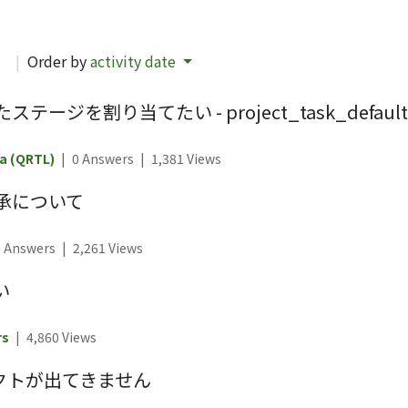
d
|
Order by
activity date
割り当てたい - project_task_default_
a (QRTL)
|
0 Answers
|
1,381
Views
承について
0 Answers
|
2,261
Views
い
rs
|
4,860
Views
ジェクトが出てきません