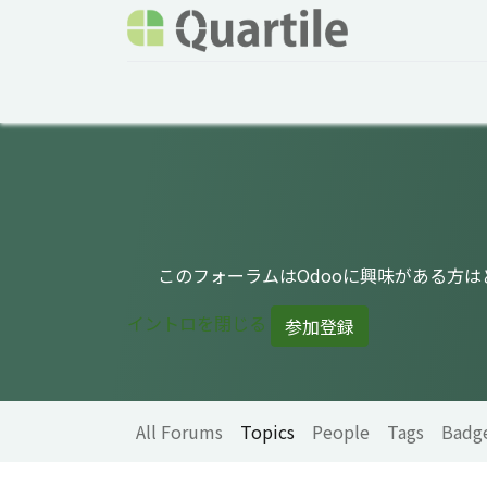
Home
Services
About Quartile
Odoo
このフォーラムはOdooに興味がある方
イントロを閉じる
参加登録
All Forums
Topics
People
Tags
Badg