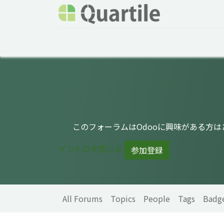
Home
Services
About Quartile
Odoo
このフォーラムはOdooに興味がある方
イントロを閉じる
参加登録
All Forums
Topics
People
Tags
Badg