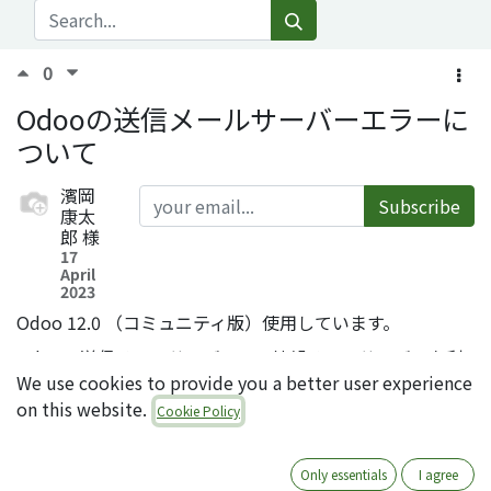
0
Odooの送信メールサーバーエラーに
ついて
濱岡
Subscribe
康太
郎
様
17
April
2023
Odoo 12.0 （コミュニティ版）使用しています。
Odooの送信メールサーバーで、外部メールサーバーを利
We use cookies to provide you a better user experience
用する場合の設定方法を教えていただけないでしょうか。
on this website.
Cookie Policy
当方ではさくらのメールボックスを利用する予定です。
管理設定＞技術設定＞メール＞送信メールサーバー
Only essentials
I agree
で以下の設定をするとエラーが表示されます。