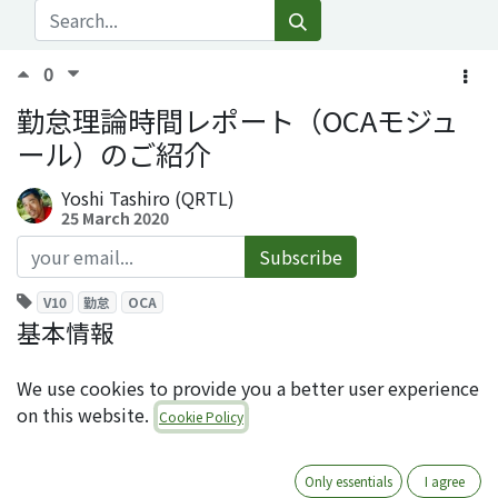
0
勤怠理論時間レポート（OCAモジュ
ール）のご紹介
Yoshi Tashiro (QRTL)
25 March 2020
Subscribe
V10
勤怠
OCA
基本情報
モジュール名：
We use cookies to provide you a better user experience
hr_attendance_report_theoretical_time
on this website.
Cookie Policy
ライセンス：AGPL-3
オーサー：Tecnativa
URL：
Only essentials
I agree