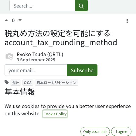
0
税丸め方法の設定を可能にする-
account_tax_rounding_method
Ryoko Tsuda (QRTL)
3 September 2025
Subscribe
会計
OCA
日本ローカリゼーション
基本情報
モジュール名: account_tax_rounding_method
We use cookies to provide you a better user experience
ライセンス: AGPL-3
on this website.
Cookie Policy
オーサー: Quartile
レポジトリ:
https://github.com/OCA/l10n-japan
利用可能バージョン (2025年9月時点): 16.0, 17.0
Only essentials
I agree