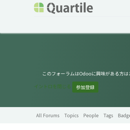
Home
Services
About Quartile
Odoo
このフォーラムはOdooに興味がある方
イントロを閉じる
参加登録
All Forums
Topics
People
Tags
Badg