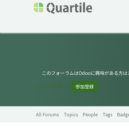
Home
Services
About Quartile
Odoo
このフォーラムはOdooに興味がある方
イントロを閉じる
参加登録
All Forums
Topics
People
Tags
Badg