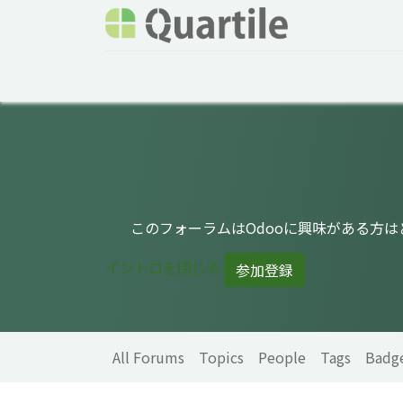
Home
Services
About Quartile
Odoo
このフォーラムはOdooに興味がある方
イントロを閉じる
参加登録
All Forums
Topics
People
Tags
Badg