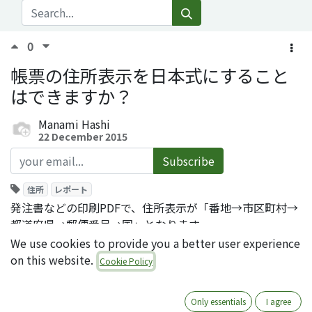
0
帳票の住所表示を日本式にすること
はできますか？
Manami Hashi
22 December 2015
Subscribe
住所
レポート
発注書などの印刷PDFで、住所表示が「番地→市区町村→
都道府県→郵便番号→国」となります。
We use cookies to provide you a better user experience
日本式に表示させたいのですがどのようにすれば良いです
on this website.
か？
Cookie Policy
Comment
Share
Only essentials
I agree