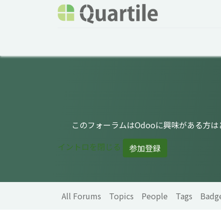
Home
Services
About Quartile
Odoo
このフォーラムはOdooに興味がある方
イントロを閉じる
参加登録
All Forums
Topics
People
Tags
Badg