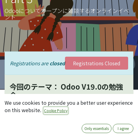
Odooについてオープンに雑談するオンラインイベ
ント
Registrations are
closed
Registrations Closed
今回のテーマ： Odoo V19.0の勉強
会
We use cookies to provide you a better user experience
on this website.
Cookie Policy
Odooは毎年10月に新バージョンをリリースしていま
す。今年もその季節が近づいてきましたね。
Only essentials
I agree