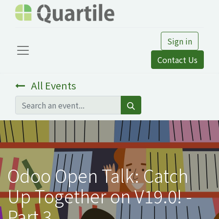
Sign in
Contact Us
All Events
Odoo Open Talk: Catch
Up Together on V19.0! -
Part 3