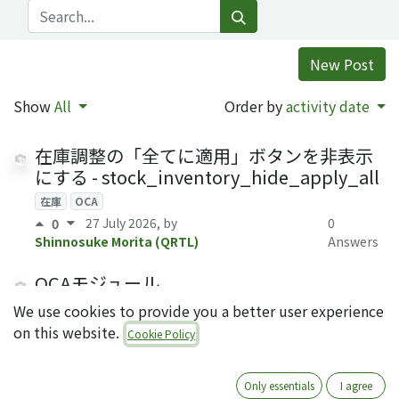
New Post
Show
All
Order by
activity date
在庫調整の「全てに適用」ボタンを非表示
にする - stock_inventory_hide_apply_all
在庫
OCA
27 July 2026
, by
0
0
Shinnosuke Morita (QRTL)
Answers
OCAモジュール
stock_quantity_history_location の説明
We use cookies to provide you a better user experience
レポート
在庫
在庫評価
OCA
on this website.
Cookie Policy
16 July 2026
, by
Ryoko Tsuda (QRTL)
0 Answers
0
Only essentials
I agree
入荷確認時に仕入先請求書を自動作成 -