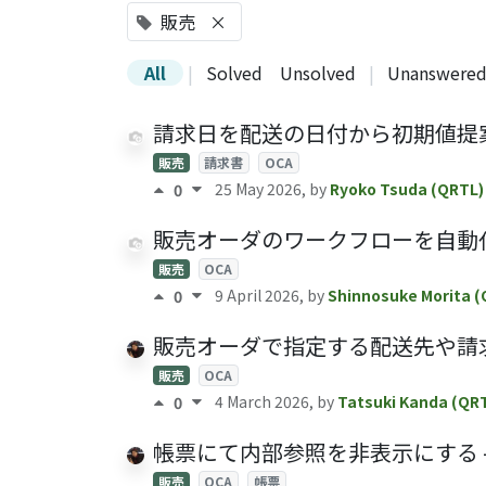
販売
×
All
|
Solved
Unsolved
|
Unanswere
請求日を配送の日付から初期値提案 - sale
販売
請求書
OCA
25 May 2026
, by
Ryoko Tsuda (QRTL)
0
販売オーダのワークフローを自動化 - sal
販売
OCA
9 April 2026
, by
Shinnosuke Morita (
0
販売オーダで指定する配送先や請求先を柔軟に
販売
OCA
4 March 2026
, by
Tatsuki Kanda (QR
0
帳票にて内部参照を非表示にする - sal
販売
OCA
帳票