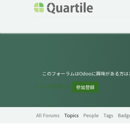
Home
Services
About Quartile
Odoo
このフォーラムはOdooに興味がある方
イントロを閉じる
参加登録
All Forums
Topics
People
Tags
Badg