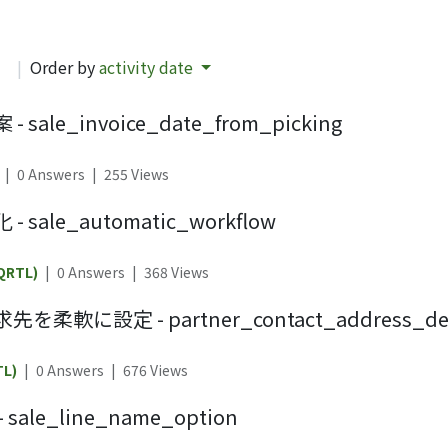
d
|
Order by
activity date
_invoice_date_from_picking
|
0 Answers
|
255
Views
e_automatic_workflow
QRTL)
|
0 Answers
|
368
Views
設定 - partner_contact_address_def
TL)
|
0 Answers
|
676
Views
e_line_name_option