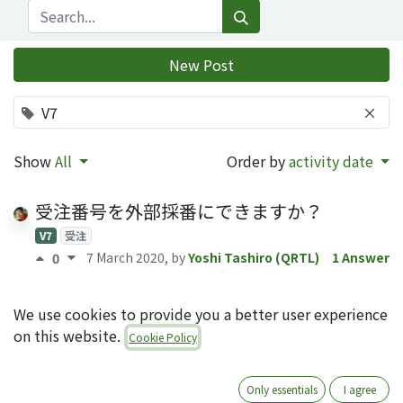
New Post
V7
×
Show
All
Order by
activity date
受注番号を外部採番にできますか？
V7
受注
7 March 2020
, by
Yoshi Tashiro (QRTL)
1 Answer
0
リストビューで一度に80行以上表示するこ
We use cookies to provide you a better user experience
とはできますか？
on this website.
Cookie Policy
V9
V8
V7
リストビュー
7 March 2020
, by
Yoshi Tashiro (QRTL)
1 Answer
0
Only essentials
I agree