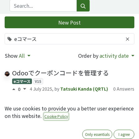
New Post
eコマース
×
Show
All
Order by
activity date
Odooでクーポンコードを管理する
eコマース
V15
4 July 2025
, by
Tatsuki Kanda (QRTL)
0 Answers
0
内部参照をショップページで表示する -
We use cookies to provide you a better user experience
website_sale_product_reference_display
on this website.
Cookie Policy
eコマース
V15
15 October 2024
, by
Tatsuki Kanda (QRTL)
0 Answe
0
Only essentials
I agree