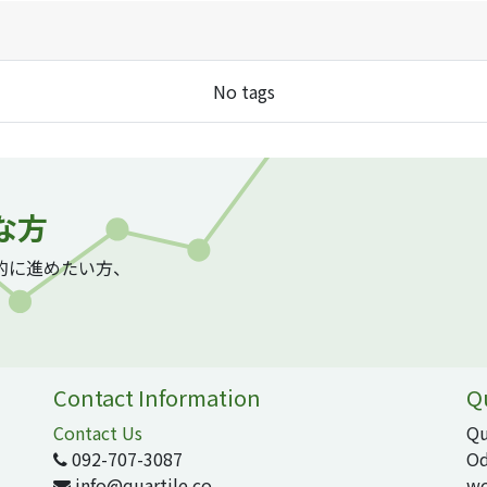
No tags
な方
質的に進めたい方、
Contact Information
Q
Contact Us
Qu
092-707-3087
Od
info@quartile.co
wo