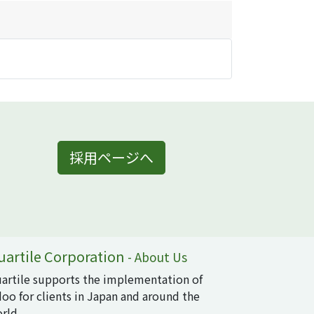
採用ページへ
uartile Corporation
-
About Us
artile supports the implementation of
oo for clients in Japan and around the
rld.