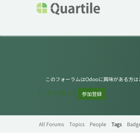
Home
Services
About Quartile
Odoo
このフォーラムはOdooに興味がある方
イントロを閉じる
参加登録
All Forums
Topics
People
Tags
Badg