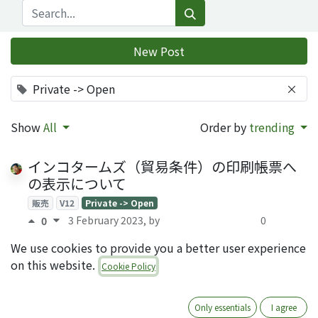
New Post
Private -> Open
×
Show
All
Order by
trending
インコタームズ（貿易条件）の印刷帳票へ
の表示について
販売
V12
Private -> Open
3 February 2023
, by
0
0
Yoshi Tashiro (QRTL)
Answers
We use cookies to provide you a better user experience
on this website.
アドオンモジュールへの翻訳追加手順
Cookie Policy
翻訳
Private -> Open
3 February 2023
, by
0
0
Only essentials
I agree