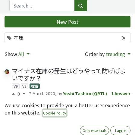
New Post
在庫
×
Show
All
Order by
trending
マイナス在庫の発生はどうやって防げばよ
いですか？
V9
V8
在庫
7 March 2020
, by
Yoshi Tashiro (QRTL)
1 Answer
0
We use cookies to provide you a better user experience
在庫概要リスト
on this website.
Cookie Policy
在庫
V13
8 August 2020
, by
Marcy Watanabe
1 Answer
0
Only essentials
I agree