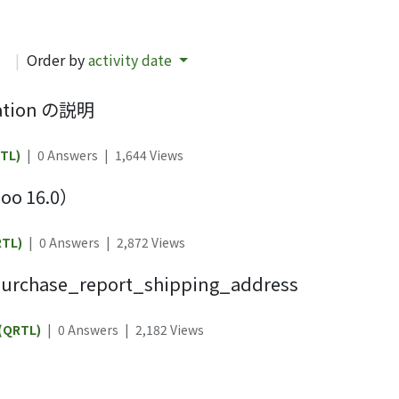
d
|
Order by
activity date
ation の説明
TL)
|
0 Answers
|
1,644
Views
 16.0）
RTL)
|
0 Answers
|
2,872
Views
se_report_shipping_address
 (QRTL)
|
0 Answers
|
2,182
Views