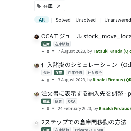
在庫
×
All
|
Solved
Unsolved
|
Unanswere
OCAモジュール stock_move_loc
在庫
在庫移動
7 August 2023
, by
Tatsuki Kanda (QR
0
仕入諸掛のシミュレーション（Odoo
会計
在庫
在庫評価
仕入諸掛
3 August 2023
, by
Rinaldi Firdaus (Q
0
注文書に表示する納入先を調整 - purcha
在庫
購買
OCA
24 February 2023
, by
Rinaldi Firdaus
0
2ステップでの倉庫間移動の方法
在庫
在庫移動
Private -> Open