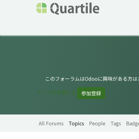
Home
Services
About Quartile
Odoo
このフォーラムはOdooに興味がある方
イントロを閉じる
参加登録
All Forums
Topics
People
Tags
Badg