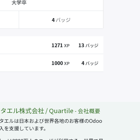
大学卒
4
バッジ
1271
13
XP
バッジ
1000
4
XP
バッジ
タエル株式会社 / Quartile
-
会社概要
タエルは日本および世界各地のお客様のOdoo
入を支援しています。