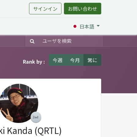
サインイン
お問い合わせ
日本語
今週
今月
常に
Rank by :
ki Kanda (QRTL)