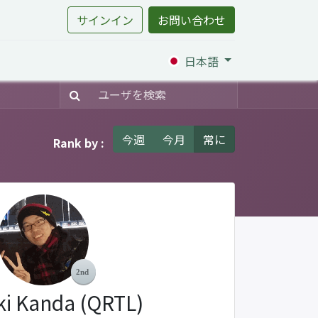
サインイン
お問い合わせ
日本語
今週
今月
常に
Rank by :
ki Kanda (QRTL)