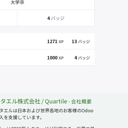
大学卒
4
バッジ
1271
13
XP
バッジ
1000
4
XP
バッジ
タエル株式会社 / Quartile
-
会社概要
タエルは日本および世界各地のお客様のOdoo
入を支援しています。