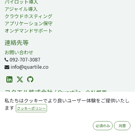
パイロット導入
アジャイル導入
クラウドホスティング
アプリケーション保守
オンデマンドサポート
連絡先等
お問い合わせ
092-707-3087
info@quartile.co
コタエル株式会社 / Quartile
-
会社概要
私たちはクッキーでより良いユーザー体験をご提供いたし
コタエルは日本および世界各地のお客様のOdoo導入を支
ます
援しています。
クッキーポリシー
Odooは2800万人のユーザが利用する、世界で最も人気の
必須のみ
同意
オープンソースビジネスアプリ/ERPスイートです。零細・