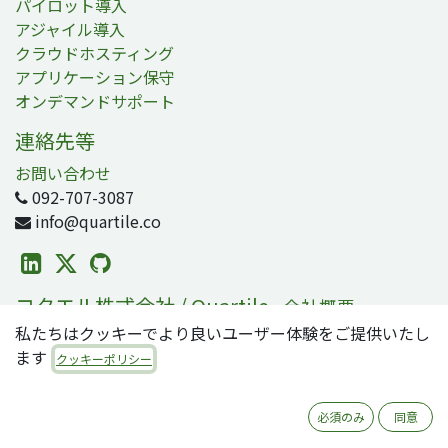
パイロット導入
アジャイル導入
クラウドホスティング
アプリケーション保守
オンデマンドサポート
連絡先等
お問い合わせ
092-707-3087
info@quartile.co
コタエル株式会社 / Quartile
-
会社概要
私たちはクッキーでより良いユーザー体験をご提供いたし
コタエルは日本および世界各地のお客様のOdoo導入を支
ます
援しています。
クッキーポリシー
Odooは2800万人のユーザが利用する、世界で最も人気の
必須のみ
同意
オープンソースビジネスアプリ/ERPスイートです。零細・