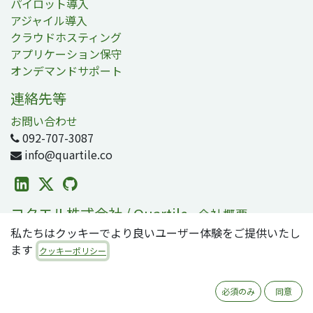
パイロット導入
アジャイル導入
クラウドホスティング
アプリケーション保守
オンデマンドサポート
連絡先等
お問い合わせ
092-707-3087
info@quartile.co
コタエル株式会社 / Quartile
-
会社概要
私たちはクッキーでより良いユーザー体験をご提供いたし
コタエルは日本および世界各地のお客様のOdoo導入を支
ます
援しています。
クッキーポリシー
Odooは2800万人のユーザが利用する、世界で最も人気の
必須のみ
同意
オープンソースビジネスアプリ/ERPスイートです。零細・