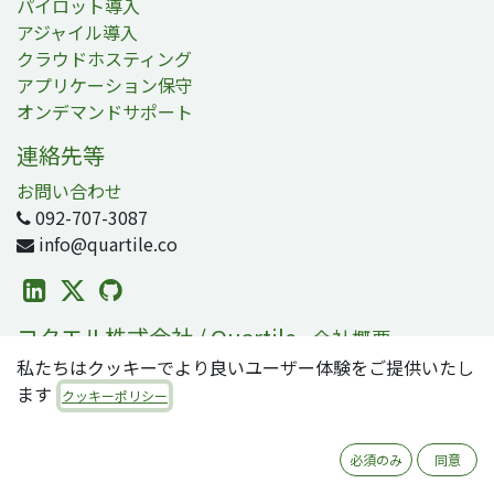
パイロット導入
アジャイル導入
クラウドホスティング
アプリケーション保守
オンデマンドサポート
連絡先等
お問い合わせ
092-707-3087
info@quartile.co
コタエル株式会社 / Quartile
-
会社概要
私たちはクッキーでより良いユーザー体験をご提供いたし
コタエルは日本および世界各地のお客様のOdoo導入を支
ます
援しています。
クッキーポリシー
Odooは2800万人のユーザが利用する、世界で最も人気の
必須のみ
同意
オープンソースビジネスアプリ/ERPスイートです。零細・