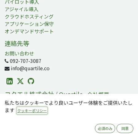
パイロット導入
アジャイル導入
クラウドホスティング
アプリケーション保守
オンデマンドサポート
連絡先等
お問い合わせ
092-707-3087
info@quartile.co
コタエル株式会社 / Quartile
-
会社概要
私たちはクッキーでより良いユーザー体験をご提供いたし
コタエルは日本および世界各地のお客様のOdoo導入を支
ます
援しています。
クッキーポリシー
Odooは2800万人のユーザが利用する、世界で最も人気の
必須のみ
同意
オープンソースビジネスアプリ/ERPスイートです。零細・