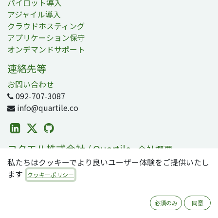
パイロット導入
アジャイル導入
クラウドホスティング
アプリケーション保守
オンデマンドサポート
連絡先等
お問い合わせ
092-707-3087
info@quartile.co
コタエル株式会社 / Quartile
-
会社概要
私たちはクッキーでより良いユーザー体験をご提供いたし
コタエルは日本および世界各地のお客様のOdoo導入を支
ます
援しています。
クッキーポリシー
Odooは2800万人のユーザが利用する、世界で最も人気の
必須のみ
同意
オープンソースビジネスアプリ/ERPスイートです。零細・