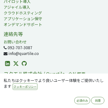
パイロット導入
アジャイル導入
クラウドホスティング
アプリケーション保守
オンデマンドサポート
連絡先等
お問い合わせ
092-707-3087
info@quartile.co
コタエル株式会社 / Quartile
-
会社概要
私たちはクッキーでより良いユーザー体験をご提供いたし
コタエルは日本および世界各地のお客様のOdoo導入を支
ます
援しています。
クッキーポリシー
Odooは2800万人のユーザが利用する、世界で最も人気の
必須のみ
同意
オープンソースビジネスアプリ/ERPスイートです。零細・