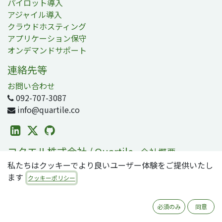
パイロット導入
アジャイル導入
クラウドホスティング
アプリケーション保守
オンデマンドサポート
連絡先等
お問い合わせ
092-707-3087
info@quartile.co
コタエル株式会社 / Quartile
-
会社概要
私たちはクッキーでより良いユーザー体験をご提供いたし
コタエルは日本および世界各地のお客様のOdoo導入を支
ます
援しています。
クッキーポリシー
Odooは2800万人のユーザが利用する、世界で最も人気の
必須のみ
同意
オープンソースビジネスアプリ/ERPスイートです。零細・