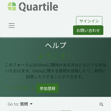
サインイン
お問い合わせ
ヘルプ
ようこそ！
このフォーラムはOdooに興味がある方はどなたでも参加
いただけます。Odooに関する質問を投稿したり、質問に
回答したりすることができます。
イントロを閉じる
参加登録
Go to:
質問