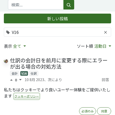
新しい投稿
V16
×
表示
全て
ソート順
活動日
仕訳の会計日を前月に変更する際にエラー
が出る場合の対処方法
会計
V16
仕訳
10 8月 2023
、次により
回答
0
Rinaldi Firdaus (QRTL)
0
私たちはクッキーでより良いユーザー体験をご提供いたし
ます
OCAモジュール
クッキーポリシー
base_optional_quick_create の説明
アクセス権
V16
必須のみ
同意